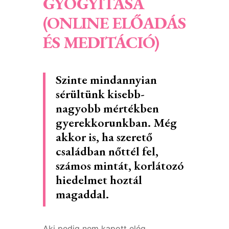
GYÓGYÍTÁSA
(ONLINE ELŐADÁS
ÉS MEDITÁCIÓ)
Szinte mindannyian
sérültünk kisebb-
nagyobb mértékben
gyerekkorunkban. Még
akkor is, ha szerető
családban nőttél fel,
számos mintát, korlátozó
hiedelmet hoztál
magaddal.
Aki pedig nem kapott elég