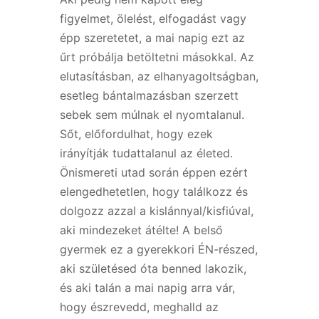
figyelmet, ölelést, elfogadást vagy
épp szeretetet, a mai napig ezt az
űrt próbálja betöltetni másokkal. Az
elutasításban, az elhanyagoltságban,
esetleg bántalmazásban szerzett
sebek sem múlnak el nyomtalanul.
Sőt, előfordulhat, hogy ezek
irányítják tudattalanul az életed.
Önismereti utad során éppen ezért
elengedhetetlen, hogy találkozz és
dolgozz azzal a kislánnyal/kisfiúval,
aki mindezeket átélte! A belső
gyermek ez a gyerekkori ÉN-részed,
aki születésed óta benned lakozik,
és aki talán a mai napig arra vár,
hogy észrevedd, meghalld az