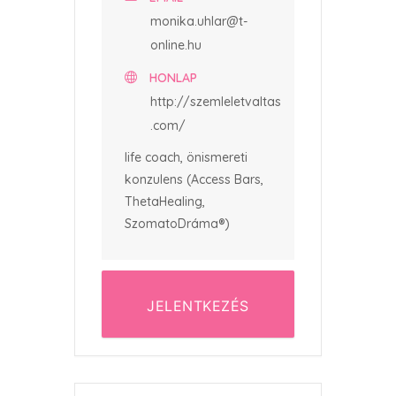
monika.uhlar@t-
online.hu
HONLAP
http://szemleletvaltas
.com/
life coach, önismereti
konzulens (Access Bars,
ThetaHealing,
SzomatoDráma®)
JELENTKEZÉS