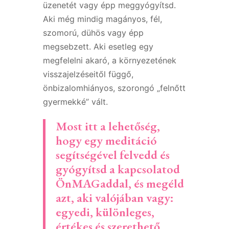
üzenetét vagy épp meggyógyítsd.
Aki még mindig magányos, fél,
szomorú, dühös vagy épp
megsebzett. Aki esetleg egy
megfelelni akaró, a környezetének
visszajelzéseitől függő,
önbizalomhiányos, szorongó „felnőtt
gyermekké” vált.
Most itt a lehetőség,
hogy egy meditáció
segítségével felvedd és
gyógyítsd a kapcsolatod
ÖnMAGaddal, és megéld
azt, aki valójában vagy:
egyedi, különleges,
értékes és szerethető.