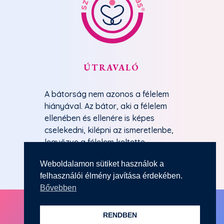
ÚTRAVALÓ
A bátorság nem azonos a félelem
hiányával. Az bátor, aki a félelem
ellenében és ellenére is képes
cselekedni, kilépni az ismeretlenbe,
legyőzve a félelem keltette
ellenállást.
Weboldalamon sütiket használok a
Morgan Scott Peck
felhasználói élmény javítása érdekében.
Bővebben
© 2014-2023 by Uhlár Mónika | Szemléletváltás
RENDBEN
Minden jog fenntartva.