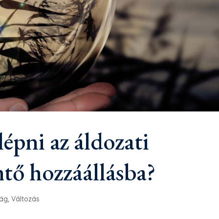
épni az áldozati
mtő hozzáállásba?
ság
,
Változás