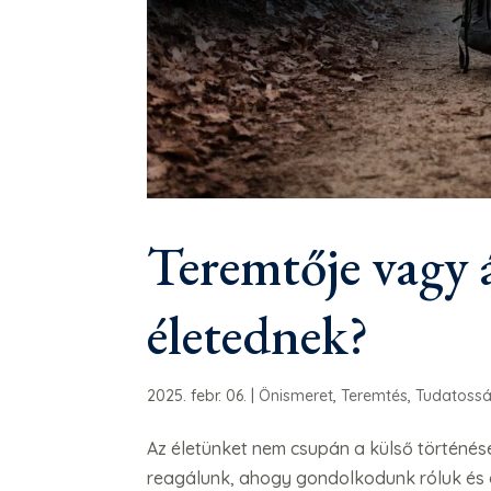
Teremtője vagy 
életednek?
2025. febr. 06.
|
Önismeret
,
Teremtés
,
Tudatoss
Az életünket nem csupán a külső történése
reagálunk, ahogy gondolkodunk róluk és 