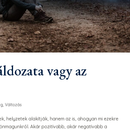
áldozata vagy az
ág
,
Változás
k, helyzetek alakítják, hanem az is, ahogyan mi ezekre
önmagunkról. Akár pozitívabb, akár negatívabb a