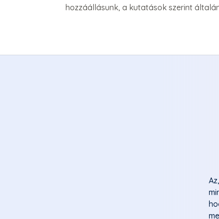
hozzáállásunk, a kutatások szerint által
Az
mi
ho
me