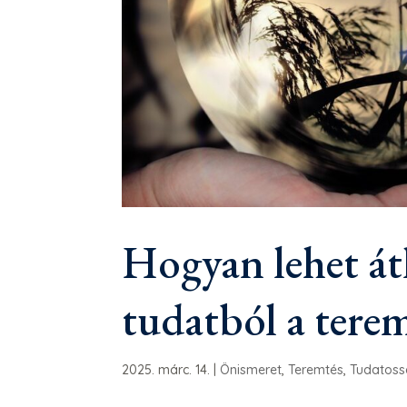
Hogyan lehet átl
tudatból a tere
2025. márc. 14.
|
Önismeret
,
Teremtés
,
Tudatos