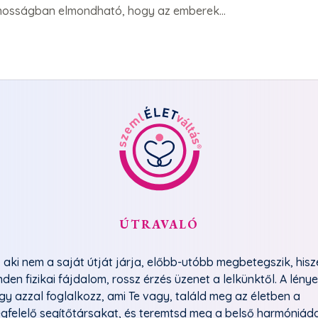
ánosságban elmondható, hogy az emberek...
ÚTRAVALÓ
, aki nem a saját útját járja, előbb-utóbb megbetegszik, his
nden fizikai fájdalom, rossz érzés üzenet a lelkünktől. A lénye
gy azzal foglalkozz, ami Te vagy, találd meg az életben a
gfelelő segítőtársakat, és teremtsd meg a belső harmóniáda