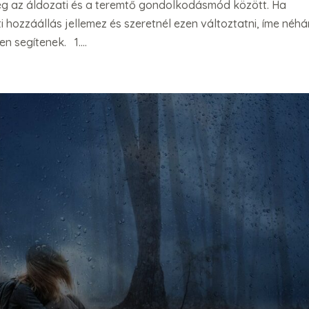
ség az áldozati és a teremtő gondolkodásmód között. Ha
i hozzáállás jellemez és szeretnél ezen változtatni, íme néh
n segítenek. 1....