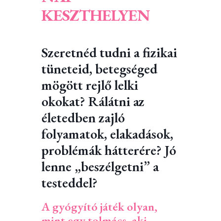
KESZTHELYEN
Szeretnéd tudni a fizikai
tüneteid, betegséged
mögött rejlő lelki
okokat? Rálátni az
életedben zajló
folyamatok, elakadások,
problémák hátterére? Jó
lenne „beszélgetni” a
testeddel?
A gyógyító játék olyan,
mint egy tolmács, aki