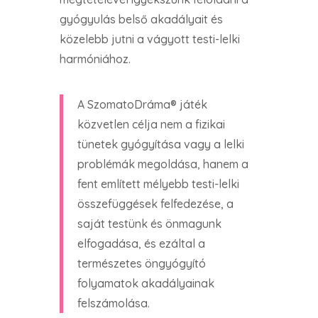
gyógyulás belső akadályait és
közelebb jutni a vágyott testi-lelki
harmóniához.
A SzomatoDráma® játék
közvetlen célja nem a fizikai
tünetek gyógyítása vagy a lelki
problémák megoldása, hanem a
fent említett mélyebb testi-lelki
összefüggések felfedezése, a
saját testünk és önmagunk
elfogadása, és ezáltal a
természetes öngyógyító
folyamatok akadályainak
felszámolása.