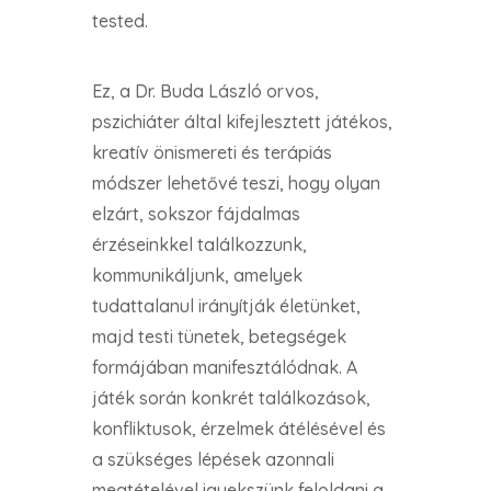
tested.
Ez, a Dr. Buda László orvos,
pszichiáter által kifejlesztett játékos,
kreatív önismereti és terápiás
módszer lehetővé teszi, hogy olyan
elzárt, sokszor fájdalmas
érzéseinkkel találkozzunk,
kommunikáljunk, amelyek
tudattalanul irányítják életünket,
majd testi tünetek, betegségek
formájában manifesztálódnak. A
játék során konkrét találkozások,
konfliktusok, érzelmek átélésével és
a szükséges lépések azonnali
megtételével igyekszünk feloldani a