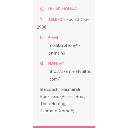
UHLÁR MÓNIKA
TELEFON
+36 20 333-
2908
EMAIL
monika.uhlar@t-
online.hu
HONLAP
http://szemleletvaltas
.com/
life coach, önismereti
konzulens (Access Bars,
ThetaHealing,
SzomatoDráma®)