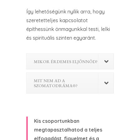
Így lehetőségünk nyílik arra, hogy
szeretetteljes kapcsolatot
építhessünk önmagunkkal testi, lelki
és spirituális szinten egyaránt.
MIKOR ÉRDEMES ELJÖNNÖD?
MIT NEM AD A
SZOMATODRÁMA®?
Kis csoportunkban
megtapasztalhatod a teljes
elfogadást, figyelmet és a