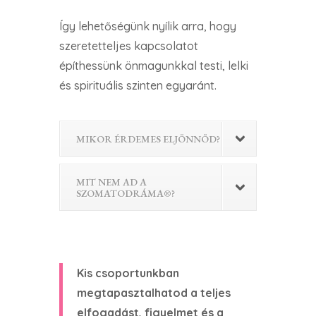
Így lehetőségünk nyílik arra, hogy
szeretetteljes kapcsolatot
építhessünk önmagunkkal testi, lelki
és spirituális szinten egyaránt.
MIKOR ÉRDEMES ELJÖNNÖD?
MIT NEM AD A
SZOMATODRÁMA®?
Kis csoportunkban
megtapasztalhatod a teljes
elfogadást, figyelmet és a