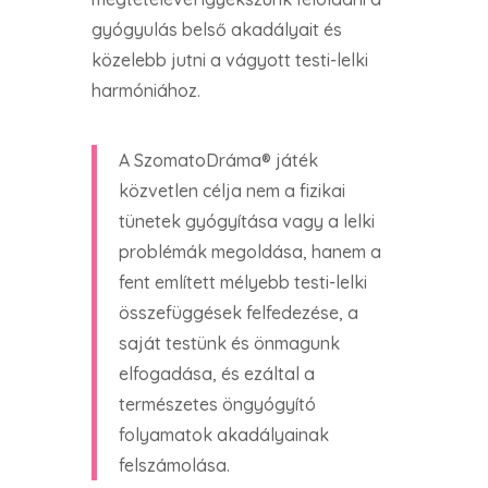
gyógyulás belső akadályait és
közelebb jutni a vágyott testi-lelki
harmóniához.
A SzomatoDráma® játék
közvetlen célja nem a fizikai
tünetek gyógyítása vagy a lelki
problémák megoldása, hanem a
fent említett mélyebb testi-lelki
összefüggések felfedezése, a
saját testünk és önmagunk
elfogadása, és ezáltal a
természetes öngyógyító
folyamatok akadályainak
felszámolása.