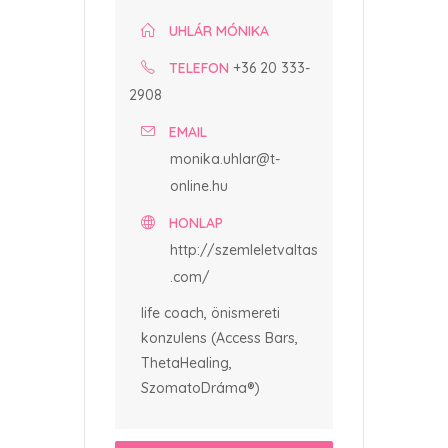
UHLÁR MÓNIKA
TELEFON
+36 20 333-
2908
EMAIL
monika.uhlar@t-
online.hu
HONLAP
http://szemleletvaltas
.com/
life coach, önismereti
konzulens (Access Bars,
ThetaHealing,
SzomatoDráma®)