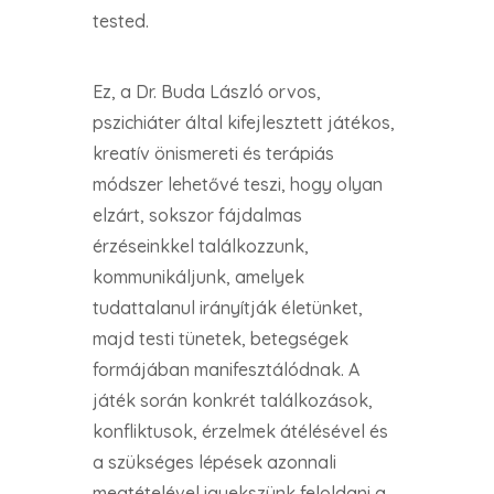
tested.
Ez, a Dr. Buda László orvos,
pszichiáter által kifejlesztett játékos,
kreatív önismereti és terápiás
módszer lehetővé teszi, hogy olyan
elzárt, sokszor fájdalmas
érzéseinkkel találkozzunk,
kommunikáljunk, amelyek
tudattalanul irányítják életünket,
majd testi tünetek, betegségek
formájában manifesztálódnak. A
játék során konkrét találkozások,
konfliktusok, érzelmek átélésével és
a szükséges lépések azonnali
megtételével igyekszünk feloldani a