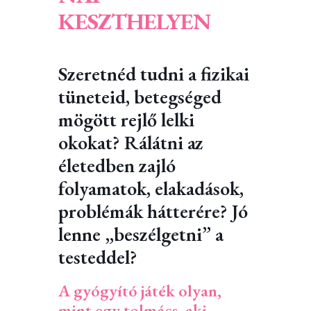
KESZTHELYEN
Szeretnéd tudni a fizikai
tüneteid, betegséged
mögött rejlő lelki
okokat? Rálátni az
életedben zajló
folyamatok, elakadások,
problémák hátterére? Jó
lenne „beszélgetni” a
testeddel?
A gyógyító játék olyan,
mint egy tolmács, aki