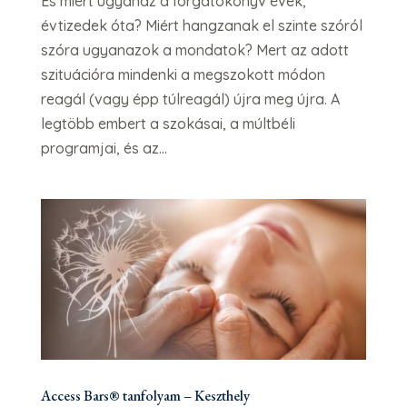
És miért ugyanaz a forgatókönyv évek,
évtizedek óta? Miért hangzanak el szinte szóról
szóra ugyanazok a mondatok? Mert az adott
szituációra mindenki a megszokott módon
reagál (vagy épp túlreagál) újra meg újra. A
legtöbb embert a szokásai, a múltbéli
programjai, és az...
Access Bars® tanfolyam – Keszthely