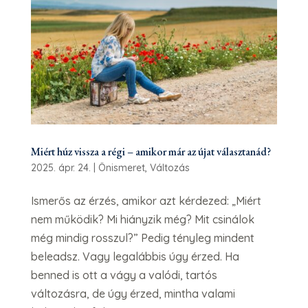
Miért húz vissza a régi – amikor már az újat választanád?
2025. ápr. 24.
|
Önismeret
,
Változás
Ismerős az érzés, amikor azt kérdezed: „Miért
nem működik? Mi hiányzik még? Mit csinálok
még mindig rosszul?” Pedig tényleg mindent
beleadsz. Vagy legalábbis úgy érzed. Ha
benned is ott a vágy a valódi, tartós
változásra, de úgy érzed, mintha valami